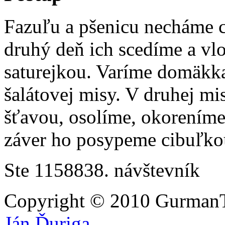
Fazuľu a pšenicu necháme 
druhý deň ich scedíme a vl
saturejkou. Varíme domäkk
šalátovej misy. V druhej mi
šťavou, osolíme, okoreníme
záver ho posypeme cibuľk
Ste 1158838. návštevník
Copyright © 2010 GurmanT
Ján Ďuriga