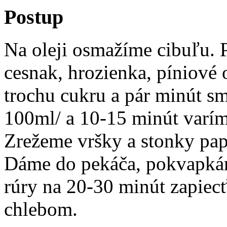
Postup
Na oleji osmažíme cibuľu. 
cesnak, hrozienka, píniové o
trochu cukru a pár minút sm
100ml/ a 10-15 minút varím
Zrežeme vršky a stonky pap
Dáme do pekáča, pokvapká
rúry na 20-30 minút zapiec
chlebom.