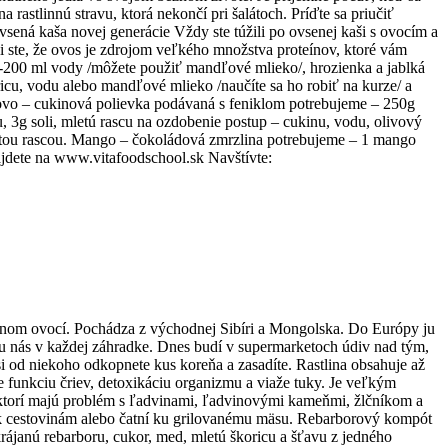
 rastlinnú stravu, ktorá nekončí pri šalátoch. Príďte sa priučiť
Ovsená kaša novej generácie Vždy ste túžili po ovsenej kaši s ovocím a
li ste, že ovos je zdrojom veľkého množstva proteínov, ktoré vám
50-200 ml vody /môžete použiť mandľové mlieko/, hrozienka a jablká
cu, vodu alebo mandľové mlieko /naučíte sa ho robiť na kurze/ a
ovo – cukinová polievka podávaná s feniklom potrebujeme – 250g
u, 3g soli, mletú rascu na ozdobenie postup – cukinu, vodu, olivový
letou rascou. Mango – čokoládová zmrzlina potrebujeme – 1 mango
jdete na www.vitafoodschool.sk Navštívte:
rnom ovocí. Pochádza z východnej Sibíri a Mongolska. Do Európy ju
a u nás v každej záhradke. Dnes budí v supermarketoch údiv nad tým,
 si od niekoho odkopnete kus koreňa a zasadíte. Rastlina obsahuje až
e funkciu čriev, detoxikáciu organizmu a viaže tuky. Je veľkým
, ktorí majú problém s ľadvinami, ľadvinovými kameňmi, žlčníkom a
ka k cestovinám alebo čatní ku grilovanému mäsu. Rebarborový kompót
rájanú rebarboru, cukor, med, mletú škoricu a šťavu z jedného