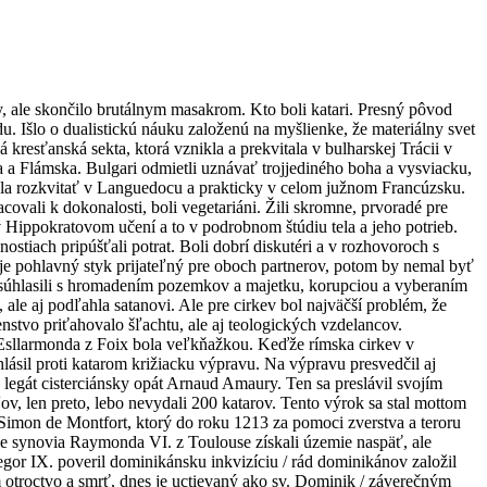
cky, ale skončilo brutálnym masakrom. Kto boli katari. Presný pôvod
. Išlo o dualistickú náuku založenú na myšlienke, že materiálny svet
 kresťanská sekta, ktorá vznikla a prekvitala v bulharskej Trácii v
 a Flámska. Bulgari odmietli uznávať trojjediného boha a vysviacku,
čala rozkvitať v Languedocu a prakticky v celom južnom Francúzsku.
racovali k dokonalosti, boli vegetariáni. Žili skromne, prvoradé pre
 v Hippokratovom učení a to v podrobnom štúdiu tela a jeho potrieb.
tiach pripúšťali potrat. Boli dobrí diskutéri a v rozhovoroch s
k je pohlavný styk prijateľný pre oboch partnerov, potom by nemal byť
 Nesúhlasili s hromadením pozemkov a majetku, korupciou a vyberaním
le aj podľahla satanovi. Ale pre cirkev bol najväčší problém, že
enstvo priťahovalo šľachtu, ale aj teologických vzdelancov.
– Esllarmonda z Foix bola veľkňažkou. Keďže rímska cirkev v
hlásil proti katarom križiacku výpravu. Na výpravu presvedčil aj
legát cisterciánsky opát Arnaud Amaury. Ten sa preslávil svojím
ov, len preto, lebo nevydali 200 katarov. Tento výrok sa stal mottom
 Simon de Montfort, ktorý do roku 1213 za pomoci zverstva a teroru
ce synovia Raymonda VI. z Toulouse získali územie naspäť, ale
egor IX. poveril dominikánsku inkvizíciu / rád dominikánov založil
m otroctvo a smrť, dnes je uctievaný ako sv. Dominik / záverečným