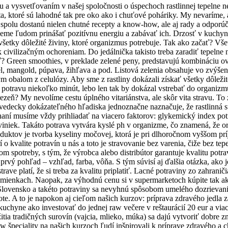
iou a vysvetľovaním v našej spoločnosti o úspechoch rastlinnej tepelne
ota, ktoré sú lahodné tak pre oko ako i chuťové poháriky. My nevaríme
u spolu dostanú nielen chutné recepty a know-how, ale aj rady a odpor
me ľudom prinášať pozitívnu energiu a zabávať ich. Drzosť v kuchyni s
la všetky dôležité živiny, ktoré organizmus potrebuje. Tak ako začať? Vš
 k civilizačným ochoreniam. Do jedálnička takisto treba zaradiť tepeln
? Green smoothies, v preklade zelené peny, predstavujú kombináciu ov
kel, mangold, púpava, žihľava a pod. Listová zelenia obsahuje vo zvýše
ým obalom z celulózy. Aby sme z rastliny dokázali získať všetky dôleži
ravu niekoľko minút, lebo len tak by dokázal vstrebať do organizmu ti
ezeň? My nevolíme cestu úplného vitariánstva, ale skôr vita stravu. To
 vedecky dokázateľného hľadiska jednoznačne naznačuje, že rastlinná s
ní musíme vždy prihliadať na viacero faktorov: glykemický index potr
rviniek. Takáto potrava vytvára kyslé ph v organizme, čo znamená, že o
duktov je tvorba kyseliny močovej, ktorá je pri dlhoročnom vyššom p
o kvalite potravín u nás a toto je stravovanie bez varenia, čiže bez tep
m spotreby, s tým, že výrobca alebo distribútor garantuje kvalitu potrav
vý pohľad – vzhľad, farba, vôňa. S tým súvisí aj ďalšia otázka, ako je 
strave platí, že si treba za kvalitu priplatiť. Lacné potraviny zo zahran
ienkach. Naopak, za výhodnú cenu si v supermarketoch kúpite tak akurá
ovensko a takéto potraviny sa nevyhnú spôsobom umelého dozrievania.
ote. A to je napokon aj cieľom našich kurzov: príprava zdravého jedla z
uchyne ako investovať do jednej raw večere v reštaurácií 20 eur a via
 tradičných surovín (vajcia, mlieko, múka) sa dajú vytvoriť dobre zná
špeciality na našich kurzoch ľudí inšpirovali k príprave zdravého a 