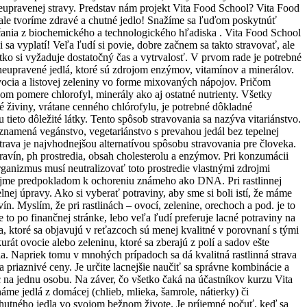
 neupravenej stravy. Predstav nám projekt Vita Food School? Vita Food
, ale tvoríme zdravé a chutné jedlo! Snažíme sa ľuďom poskytnúť
účania z biochemického a technologického hľadiska . Vita Food School
a vyplatí! Veľa ľudí si povie, dobre začnem sa takto stravovať, ale
etko si vyžaduje dostatočný čas a vytrvalosť. V prvom rade je potrebné
e neupravené jedlá, ktoré sú zdrojom enzýmov, vitamínov a minerálov.
ocia a listovej zeleniny vo forme mixovaných nápojov. Pričom
nom pomere chlorofyl, minerály ako aj ostatné nutrienty. Všetky
té živiny, vrátane cenného chlórofylu, je potrebné dôkladné
eto dôležité látky. Tento spôsob stravovania sa nazýva vitariánstvo.
 znamená vegánstvo, vegetariánstvo s prevahou jedál bez tepelnej
trava je najvhodnejšou alternatívou spôsobu stravovania pre človeka.
avín, ph prostredia, obsah cholesterolu a enzýmov. Pri konzumácii
rganizmus musí neutralizovať toto prostredie vlastnými zdrojmi
ríjme predpokladom k ochoreniu známeho ako DNA. Pri rastlinnej
elnej úpravy. Ako si vyberať potraviny, aby sme si boli istí, že máme
ín. Myslím, že pri rastlinách – ovocí, zelenine, orechoch a pod. je to
to po finančnej stránke, lebo veľa ľudí preferuje lacné potraviny na
ičia, ktoré sa objavujú v reťazcoch sú menej kvalitné v porovnaní s tými
t ovocie alebo zeleninu, ktoré sa zberajú z polí a sadov ešte
 Napriek tomu v mnohých prípadoch sa dá kvalitná rastlinná strava
a priaznivé ceny. Je určite lacnejšie naučiť sa správne kombinácie a
c na jednu osobu. Na záver, čo všetko čaká na účastníkov kurzu Vita
me jedlá z domácej (chlieb, mlieka, šamrole, nátierky) či
chutného jedla vo svojom bežnom živote. Je príjemné počuť, keď sa