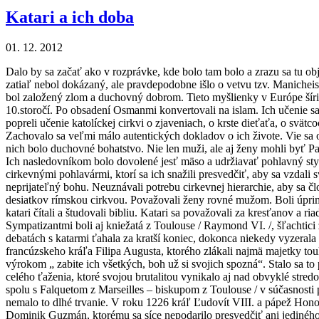
Katari a ich doba
01. 12. 2012
Dalo by sa začať ako v rozprávke, kde bolo tam bolo a zrazu sa tu obja
zatiaľ nebol dokázaný, ale pravdepodobne išlo o vetvu tzv. Manicheis
bol založený zlom a duchovný dobrom. Tieto myšlienky v Európe šírili 
10.storočí. Po obsadení Osmanmi konvertovali na islam. Ich učenie s
popreli učenie katolíckej cirkvi o zjaveniach, o krste dieťaťa, o s
Zachovalo sa veľmi málo autentických dokladov o ich živote. Vie sa o nic
nich bolo duchovné bohatstvo. Nie len muži, ale aj ženy mohli byť Par
Ich nasledovníkom bolo dovolené jesť mäso a udržiavať pohlavný styk,
cirkevnými pohlavármi, ktorí sa ich snažili presvedčiť, aby sa vzdali
neprijateľný bohu. Neuznávali potrebu cirkevnej hierarchie, aby sa č
desiatkov rímskou cirkvou. Považovali ženy rovné mužom. Boli úprimne
katari čítali a študovali bibliu. Katari sa považovali za kresťanov a
Sympatizantmi boli aj kniežatá z Toulouse / Raymond VI. /, šľachtic
debatách s katarmi ťahala za kratší koniec, dokonca niekedy vyzerala 
francúzskeho kráľa Filipa Augusta, ktorého zlákali najmä majetky to
výrokom „ zabite ich všetkých, boh už si svojich spozná“. Stalo sa t
celého ťaženia, ktoré svojou brutalitou vynikalo aj nad obvyklé stre
spolu s Falquetom z Marseilles – biskupom z Toulouse / v súčasnost
nemalo to dlhé trvanie. V roku 1226 kráľ Ľudovít VIII. a pápež Honor
Dominik Guzmán, ktorému sa síce nepodarilo presvedčiť ani jediného k