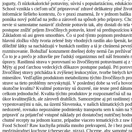
jogurty, či nízkokalorické potraviny, súvisí s popularizáciou, edukác
School vznikla s cieľom učiť pripravovať zdravé delikatesy plné živ
informácie širšieho kontextu, čo v praxi znamená, že v jednom balík
ponúka nový pohľad na jedlo a zároveň na spôsob jeho prípravy. Chce
nevie si samostatne nastaviť zloženie potravín tak, aby dostali do te
postupne znížiť príjem živočíšnych potravín, ktoré sú predispozíciou
Základom sú asi green smoothies. Čo si pod týmto pojmom predstaviť
hlavnú zložku vždy tvoria zelené listy vhodných rastlín ako špenát, 
dôležité látky sa nachádzajú v bunkách rastliny a tá je chránená pevn
rozmixovanie. Bohužiaľ konzument dnešnej doby nemá čas prežúvať pot
Čo to je a prečo je zdravšie pre ľudský organizmus než náš fenomén r
úpravy. Rastlinná strava v porovnaní so živočíšnymi potravinami aj z
Mýty aj pod ťarchou vedeckých dôkazov postupne padajú. Pri porovna
živočíšnej stravy prichádza k zvýšenej leukocytóze, tvorbe bielych k
minerálov. Vedľajším produktom metabolizmu týchto živočíšnych pro
strave sa tieto problémy nevyskytujú. V poslednej dobe sa veľa hovorí 
skutočne kvalitu? Kvalitné potraviny sú dozreté, nie tesne pred dátumo
celkom jednoduché. Kvalita týchto produktov je rozpoznateľná už na pr
úkor kvalitnejších, ale zároveň drahších. Samozrejme aj pri rastlinnej 
vypestovanými u nás, na území Slovenska, v našich klimatických podm
nedozreté, rovnako nepoznáme podmienky transportu sem k nám na Sl
pripraviť za prijateľné vstupné náklady pri dostatočnej nutričnej hodn
chutné recepty na jednom kurze, prípadne viacero tematických z raw k
Food School? Raw kuchyňa prináša mnoho prekvapení, že i bez použitia
medzinárodnej kuchyne (cheesecake, pizza). Chceme, aby samotné raw 