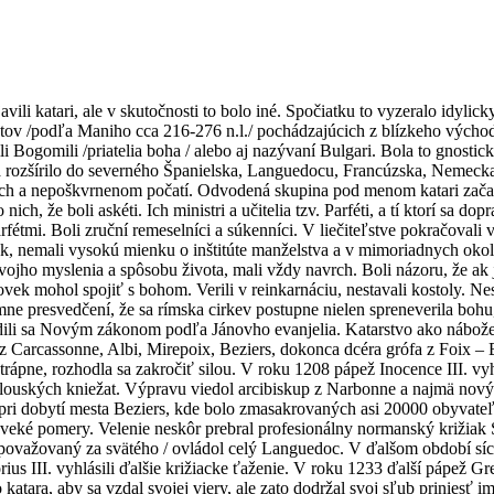
vili katari, ale v skutočnosti to bolo iné. Spočiatku to vyzeralo idyli
tov /podľa Maniho cca 216-276 n.l./ pochádzajúcich z blízkeho východu
Bogomili /priatelia boha / alebo aj nazývaní Bulgari. Bola to gnostická
a rozšírilo do severného Španielska, Languedocu, Francúzska, Nemecka
vätcoch a nepoškvrnenom počatí. Odvodená skupina pod menom katari za
h, že boli askéti. Ich ministri a učitelia tzv. Parféti, a tí ktorí sa dop
fétmi. Boli zruční remeselníci a súkenníci. V liečiteľstve pokračovali
 nemali vysokú mienku o inštitúte manželstva a v mimoriadnych okolnos
 svojho myslenia a spôsobu života, mali vždy navrch. Boli názoru, že a
lovek mohol spojiť s bohom. Verili v reinkarnáciu, nestavali kostoly.
 presvedčení, že sa rímska cirkev postupne nielen spreneverila bohu, a
 riadili sa Novým zákonom podľa Jánovho evanjelia. Katarstvo ako nábož
i z Carcassonne, Albi, Mirepoix, Beziers, dokonca dcéra grófa z Foix 
trápne, rozhodla sa zakročiť silou. V roku 1208 pápež Inocence III. vy
ulouských kniežat. Výpravu viedol arcibiskup z Narbonne a najmä nový 
o pri dobytí mesta Beziers, kde bolo zmasakrovaných asi 20000 obyvateľ
doveké pomery. Velenie neskôr prebral profesionálny normanský križiak
i považovaný za svätého / ovládol celý Languedoc. V ďalšom období sí
ius III. vyhlásili ďalšie križiacke ťaženie. V roku 1233 ďalší pápež Gr
atara, aby sa vzdal svojej viery, ale zato dodržal svoj sľub priniesť i