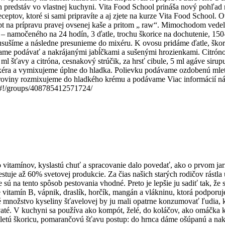
ch predstáv vo vlastnej kuchyni. Vita Food School prináša nový pohľad na
ceptov, ktoré si sami pripravíte a aj zjete na kurze Vita Food School. 
cept na prípravu pravej ovsenej kaše a pritom „ raw“. Mimochodom vede
sa – namočeného na 24 hodín, 3 ďatle, trochu škorice na dochutenie, 1
sušíme a následne presunieme do mixéru. K ovosu pridáme ďatle, škori
ame podávať a nakrájanými jabĺčkami a sušenými hrozienkami. Citrón
ml šťavy a citróna, cesnakový strúčik, za hrsť cibule, 5 ml agáve sirup
o mixéra a vymixujeme úplne do hladka. Polievku podávame ozdobenú m
uroviny rozmixujeme do hladkého krému a podávame Viac informácií ná
#!/groups/408785412571724/
vitamínov, kyslastú chuť a spracovanie dalo povedať, ako o prvom ja
estuje až 60% svetovej produkcie. Za čias našich starých rodičov rástl
 sú na tento spôsob pestovania vhodné. Preto je lepšie ju sadiť tak, že
vitamín B, vápnik, draslík, horčík, mangán a vlákninu, ktorá podporuj
eľké množstvo kyseliny šťavelovej by ju mali opatrne konzumovať ľudia
edovaté. V kuchyni sa používa ako kompót, želé, do koláčov, ako omáč
mletú škoricu, pomarančovú šťavu postup: do hrnca dáme ošúpanú a nak