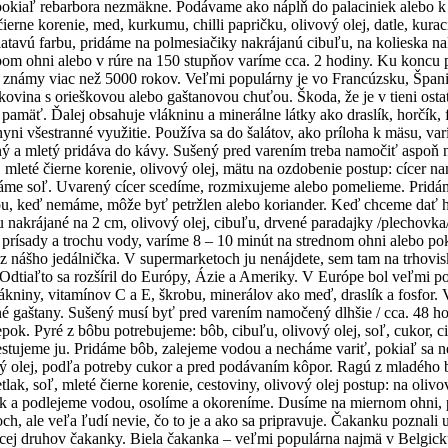
 pokiaľ rebarbora nezmäkne. Podávame ako náplň do palaciniek alebo 
é čierne korenie, med, kurkumu, chilli papričku, olivový olej, datle, ku
tavú farbu, pridáme na polmesiačiky nakrájanú cibuľu, na kolieska nak
bom ohni alebo v rúre na 150 stupňov varíme cca. 2 hodiny. Ku koncu
e známy viac než 5000 rokov. Veľmi populárny je vo Francúzsku, Špani
rukovina s orieškovou alebo gaštanovou chuťou. Škoda, že je v tieni o
je pamäť. Ďalej obsahuje vlákninu a minerálne látky ako draslík, horčík,
yni všestranné využitie. Používa sa do šalátov, ako príloha k mäsu, var
žený a mletý pridáva do kávy. Sušený pred varením treba namočiť aspo
ľ, mleté čierne korenie, olivový olej, mätu na ozdobenie postup: cícer
idáme soľ. Uvarený cícer scedíme, rozmixujeme alebo pomelieme. Pridám
u, keď nemáme, môže byť petržlen alebo koriander. Keď chceme dať
krájané na 2 cm, olivový olej, cibuľu, drvené paradajky /plechovka/, p
né prísady a trochu vody, varíme 8 – 10 minút na strednom ohni alebo
 z nášho jedálnička. V supermarketoch ju nenájdete, sem tam na trhovi
e. Odtiaľto sa rozšíril do Európy, Ázie a Ameriky. V Európe bol veľmi 
ákniny, vitamínov C a E, škrobu, minerálov ako meď, draslík a fosfor. V
ené gaštany. Sušený musí byť pred varením namočený dlhšie / cca. 48 h
ok. Pyré z bôbu potrebujeme: bôb, cibuľu, olivový olej, soľ, cukor, c
restujeme ju. Pridáme bôb, zalejeme vodou a necháme variť, pokiaľ sa
ový olej, podľa potreby cukor a pred podávaním kôpor. Ragú z mladého
tlak, soľ, mleté čierne korenie, cestoviny, olivový olej postup: na oli
tlak a podlejeme vodou, osolíme a okoreníme. Dusíme na miernom ohni,
ale veľa ľudí nevie, čo to je a ako sa pripravuje. Čakanku poznali už 
iacej druhov čakanky. Biela čakanka – veľmi populárna najmä v Belgic