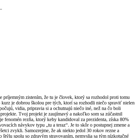
..
e príjemným zistením, že tu je človek, ktorý sa rozhodol proti tomu
z je dobrou školou pre tých, ktorí sa rozhodli niečo spraviť nielen
čujú, vidia, pripravia si a ochutnajú niečo iné, než na čo boli
rojekte. Tvoj projekt je zaujímavý a nakoľko som sa zúčastnil
uje fenomén rezňa, ktorý keby kandidoval za prezidenta, získa 80%
vovacích návykov typu „tu a teraz“. Je to skôr o postupnej zmene a
všetci zvykli. Samozrejme, že ak niekto jedol 30 rokov rezne a
ého štýlu spolu so zdravým stravovaním, nemyslia sa tým nízkotučné