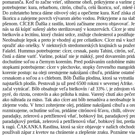
pomaranča. Keď to začne vrieť, stihneme oheň, prikryjeme a varíme
potrebujeme: kura, rebarboru, citrón, cibuľu, celú škoricu, soľ, mlet
Do zohriateho hrnca dáme olivový olej a opečieme kura. Keď získa zla
škoricu a zalejeme povrch vývarom alebo vodou. Prikryjeme a na sla
pšenom. CÍCER Ďalšia z rastlín, ktorú začíname znovu objavovať. J
nás sa dá kúpiť sušený alebo sterilizovaný v konzervách. Cícer je st
bielkovín a lecitínu, ktorý chráni srdce, znižuje cholesterol a posilňu
Neobsahuje lepok a preto je vhodný aj pre celiatikov. Cícer má v kuch
opražiť ako oriešky. V niektorých stredomorských krajinách sa pra
Falafel. Hummus potrebujeme: cícer, cesnak, pastu Tahini, citrón, so
čistú a dáme variť. Varíme, pokiaľ nie je mäkký, pred dovarením pr
dochutíme soľou a čiernym korením. Pred podávaním ozdobíme mäto
stopkami potrebujeme: cícer v plechovke, stopky červeného mangoldu na
korenie postup: na oleji orestujeme nakrájanú cibuľu, pridáme ostat
cesnakom a soľou a s chlebom. Bôb Ďalšia plodina, ktorá sa vytratila
najstarších plodín. Pestovali ju už pred 6500 rokmi v severnej Afrik
začal vytrácať. Bôb obsahuje veľa bielkovín / až 33% /, je zdrojom vl
pyré, do rizota, cestovín a ako príloha k mäsu. Varený chutí ako peč
ako náhrada za mäso. Tak ako cícer ani bôb nenadúva a neobsahuje lep
zlejeme vodu. V hrnci zohrejeme olej, pridáme nakrájanú cibuľu a o
rozmixujeme, ochutíme soľou, pridáme citrónovú šťavu, chilli, oliv
paradajky, zelerovú a petržlenovú vňať, bobkový list, paradajkový pre
paradajkový pretlak, zelerovú a petržlenovú vňať, bobkový list, pre
k ragú. ČAKANKA Rastlina, ktorá sa síce objavuje v našich obchodoch, 
používali zápar z kvetov na chránenie a zlepšenie zraku. Poznáme v