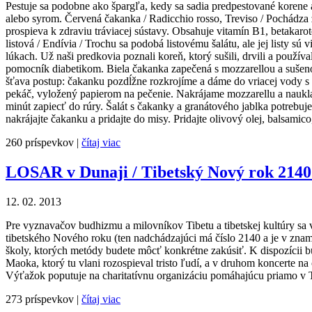
Pestuje sa podobne ako špargľa, kedy sa sadia predpestované korene 
alebo syrom. Červená čakanka / Radicchio rosso, Treviso / Pochádza 
prospieva k zdraviu tráviacej sústavy. Obsahuje vitamín B1, betakarote
listová / Endívia / Trochu sa podobá listovému šalátu, ale jej listy sú
lúkach. Už naši predkovia poznali koreň, ktorý sušili, drvili a použí
pomocník diabetikom. Biela čakanka zapečená s mozzarellou a sušenou
šťava postup: čakanku pozdĺžne rozkrojíme a dáme do vriacej vody s
pekáč, vyložený papierom na pečenie. Nakrájame mozzarellu a nau
minút zapiecť do rúry. Šalát s čakanky a granátového jablka potrebuj
nakrájajte čakanku a pridajte do misy. Pridajte olivový olej, balsamic
260 príspevkov |
čítaj viac
LOSAR v Dunaji / Tibetský Nový rok 2140
12. 02. 2013
Pre vyznavačov budhizmu a milovníkov Tibetu a tibetskej kultúry s
tibetského Nového roku (ten nadchádzajúci má číslo 2140 a je v znam
školy, ktorých metódy budete môcť konkrétne zakúsiť. K dispozícii bud
Maoka, ktorý tu vlani rozospieval tristo ľudí, a v druhom koncerte 
Výťažok poputuje na charitatívnu organizáciu pomáhajúcu priamo v T
273 príspevkov |
čítaj viac