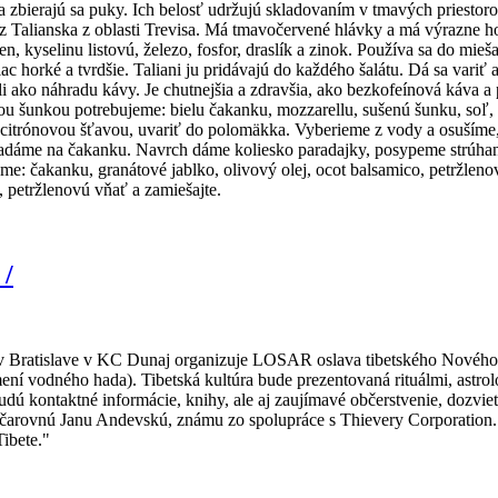
a zbierajú sa puky. Ich belosť udržujú skladovaním v tmavých priestor
z Talianska z oblasti Trevisa. Má tmavočervené hlávky a má výrazne ho
n, kyselinu listovú, železo, fosfor, draslík a zinok. Používa sa do mie
 viac horké a tvrdšie. Taliani ju pridávajú do každého šalátu. Dá sa var
vali ako náhradu kávy. Je chutnejšia a zdravšia, ako bezkofeínová káva 
 šunkou potrebujeme: bielu čakanku, mozzarellu, sušenú šunku, soľ, ml
 citrónovou šťavou, uvariť do polomäkka. Vyberieme z vody a osušíme
kladáme na čakanku. Navrch dáme koliesko paradajky, posypeme strú
eme: čakanku, granátové jablko, olivový olej, ocot balsamico, petržle
o, petržlenovú vňať a zamiešajte.
 /
a v Bratislave v KC Dunaj organizuje LOSAR oslava tibetského Novéh
ení vodného hada). Tibetská kultúra bude prezentovaná rituálmi, astro
ú kontaktné informácie, knihy, ale aj zaujímavé občerstvenie, dozviete
na čarovnú Janu Andevskú, známu zo spolupráce s Thievery Corporation.
ibete."