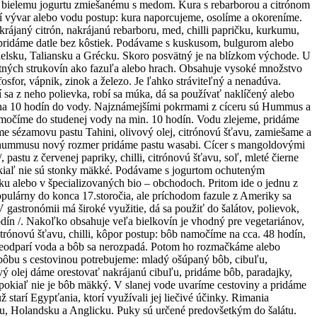
k bielemu jogurtu zmiešanému s medom. Kura s rebarborou a citrónom
rací vývar alebo vodu postup: kura naporcujeme, osolíme a okoreníme.
rájaný citrón, nakrájanú rebarboru, med, chilli papričku, kurkumu,
 pridáme datle bez kôstiek. Podávame s kuskusom, bulgurom alebo
elsku, Taliansku a Grécku. Skoro posvätný je na blízkom východe. U
statných strukovín ako fazuľa alebo hrach. Obsahuje vysoké množstvo
 fosfor, vápnik, zinok a železo. Je ľahko stráviteľný a nenadúva.
í sa z neho polievka, robí sa múka, dá sa používať naklíčený alebo
ň na 10 hodín do vody. Najznámejšími pokrmami z cíceru sú Hummus a
 namočíme do studenej vody na min. 10 hodín. Vodu zlejeme, pridáme
e sézamovu pastu Tahini, olivový olej, citrónovú šťavu, zamiešame a
 hummusu nový rozmer pridáme pastu wasabi. Cícer s mangoldovými
astu z červenej papriky, chilli, citrónovú šťavu, soľ, mleté čierne
 pokiaľ nie sú stonky mäkké. Podávame s jogurtom ochuteným
sku alebo v špecializovaných bio – obchodoch. Pritom ide o jednu z
populárny do konca 17.storočia, ale príchodom fazule z Ameriky sa
 gastronómii má široké využitie, dá sa použiť do šalátov, polievok,
odín /. Nakoľko obsahuje veľa bielkovín je vhodný pre vegetariánov,
itrónovú šťavu, chilli, kôpor postup: bôb namočíme na cca. 48 hodín,
 neodparí voda a bôb sa nerozpadá. Potom ho rozmačkáme alebo
 bôbu s cestovinou potrebujeme: mladý ošúpaný bôb, cibuľu,
vový olej dáme orestovať nakrájanú cibuľu, pridáme bôb, paradajky,
 pokiaľ nie je bôb mäkký. V slanej vode uvaríme cestoviny a pridáme
starí Egypťania, ktorí využívali jej liečivé účinky. Rimania
ku, Holandsku a Anglicku. Puky sú určené predovšetkým do šalátu.