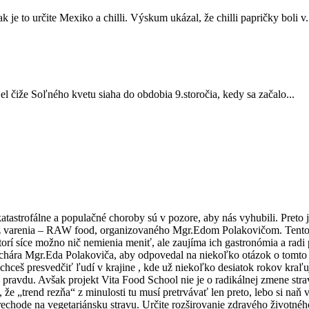
e to určite Mexiko a chilli. Výskum ukázal, že chilli papričky boli v.
Sel čiže Soľného kvetu siaha do obdobia 9.storočia, kedy sa začalo...
tastrofálne a populačné choroby sú v pozore, aby nás vyhubili. Preto j
z varenia – RAW food, organizovaného Mgr.Edom Polakovičom. Tento kur
orí síce možno nič nemienia meniť, ale zaujíma ich gastronómia a radi po
uchára Mgr.Eda Polakoviča, aby odpovedal na niekoľko otázok o tomto p
chceš presvedčiť ľudí v krajine , kde už niekoľko desiatok rokov kraľ
pravdu. Avšak projekt Vita Food School nie je o radikálnej zmene stra
 že „trend rezňa“ z minulosti tu musí pretrvávať len preto, lebo si naň 
 prechode na vegetariánsku stravu. Určite rozširovanie zdravého životn