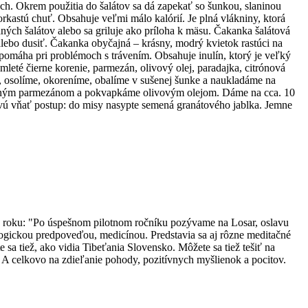
och. Okrem použitia do šalátov sa dá zapekať so šunkou, slaninou
rkastú chuť. Obsahuje veľmi málo kalórií. Je plná vlákniny, ktorá
šaných šalátov alebo sa griluje ako príloha k mäsu. Čakanka šalátová
iť alebo dusiť. Čakanka obyčajná – krásny, modrý kvietok rastúci na
a pomáha pri problémoch s trávením. Obsahuje inulín, ktorý je veľký
eté čierne korenie, parmezán, olivový olej, paradajka, citrónová
, osolíme, okoreníme, obalíme v sušenej šunke a naukladáme na
haným parmezánom a pokvapkáme olivovým olejom. Dáme na cca. 10
novú vňať postup: do misy nasypte semená granátového jablka. Jemne
o roku: "Po úspešnom pilotnom ročníku pozývame na Losar, oslavu
logickou predpoveďou, medicínou. Predstavia sa aj rôzne meditačné
 sa tiež, ako vidia Tibeťania Slovensko. Môžete sa tiež tešiť na
 A celkovo na zdieľanie pohody, pozitívnych myšlienok a pocitov.