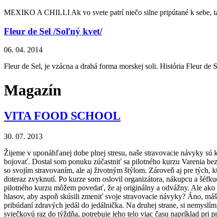
MEXIKO A CHILLI Ak vo svete patrí niečo silne pripútané k sebe, tak j
Fleur de Sel /Soľný kvet/
06. 04. 2014
Fleur de Sel, je vzácna a drahá forma morskej soli. História Fleur de 
Magazín
VITA FOOD SCHOOL
30. 07. 2013
Žijeme v uponáhľanej dobe plnej stresu, naše stravovacie návyky sú ka
bojovať. Dostal som ponuku zúčastniť sa pilotného kurzu Varenia be
so svojím stravovaním, ale aj životným štýlom. Zároveň aj pre tých, kt
doteraz zvyknutí. Po kurze som oslovil organizátora, nákupcu a šéfk
pilotného kurzu môžem povedať, že aj originálny a odvážny. Ale ako 
hlasov, aby aspoň skúsili zmeniť svoje stravovacie návyky? Áno, máš 
pribúdaní zdravých jedál do jedálnička. Na druhej strane, si nemyslím,
sviečkovú raz do týždňa, potrebuje jeho telo viac času napríklad pri