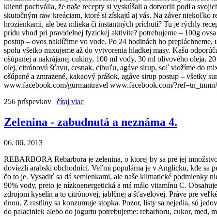
klienti pochvália, že naše recepty si vyskúšali a dotvorili podľa svoji
skutočným raw kreáciam, ktoré si získajú aj vás. Na záver niekoľko re
hrozienkami, ale bez mlieka či instantných príchutí? Tu je rýchly re
prídu vhod pri pravidelnej fyzickej aktivite? potrebujeme – 100g ov
postup – ovos naklíčime vo vode. Po 24 hodinách ho prepláchneme, u
spolu všetko mixujeme až do vytvorenia hladkej masy. Kašu odporúč
ošúpanej a nakrájanej cukiny, 100 ml vody, 30 ml olivového oleja, 20 
olej, citrónovú šťavu, cesnak, cibuľu, agáve sirup, soľ vložíme d
ošúpané a zmrazené, kakaový prášok, agáve sirup postup – všetky s
www.facebook.com/gurmantravel www.facebook.com/?ref=tn_tnmn
256 príspevkov |
čítaj viac
Zelenina - zabudnutá a neznáma 4.
06. 06. 2013
REBARBORA Rebarbora je zelenina, o ktorej by sa pre jej množstvo 
doviezli arabskí obchodníci. Veľmi populárna je v Anglicku, kde sa p
čo to je. Vysadiť sa dá semienkami, ale naše klimatické podmienky nie
90% vody, preto je nízkoenergetická a má málo vitamínu C. Obsahuje 
zdrojom kyselín a to citrónovej, jablčnej a šťavelovej. Práve pre v
dnou. Z rastliny sa konzumuje stopka. Pozor, listy sa nejedia, sú j
do palaciniek alebo do jogurtu potrebujeme: rebarboru, cukor, med, 